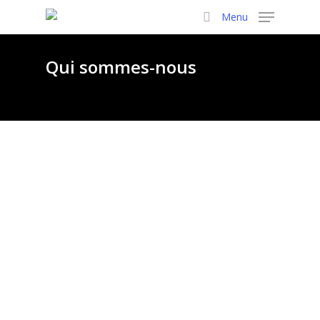
Skip
Menu
to
search
main
Qui sommes-nous
content