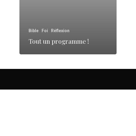
Bible
Foi
Réflexion
Tout un programme !
facebook
youtube
RSS
instagram
© 2026 HopeMagazine.