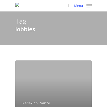
Skip
Menu
to
search
main
Tag
content
lobbies
Réflexion
Santé