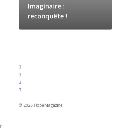
Imaginaire :
reconquête !
facebook
youtube
RSS
instagram
© 2026 HopeMagazine.