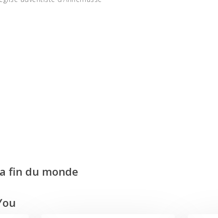
Violence
la fin du monde
You