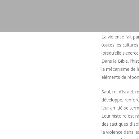
La violence fait p
toutes les culture
lorsqu’elle s’exerc
Dans la Bible, l’hi
le mécanisme de la
éléments de répon
Saül, roi d’Israël,
développe, renforc
leur amitié se ter
Leur histoire est 
des tactiques d’is
la violence dans le