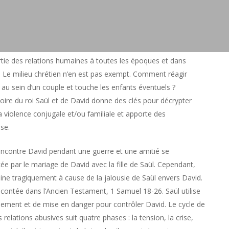
artie des relations humaines à toutes les époques et dans
s. Le milieu chrétien n’en est pas exempt. Comment réagir
e au sein d’un couple et touche les enfants éventuels ?
stoire du roi Saül et de David donne des clés pour décrypter
 violence conjugale et/ou familiale et apporte des
se.
 rencontre David pendant une guerre et une amitié se
ée par le mariage de David avec la fille de Saül. Cependant,
mine tragiquement à cause de la jalousie de Saül envers David.
racontée dans l’Ancien Testament, 1 Samuel 18-26. Saül utilise
olement et de mise en danger pour contrôler David. Le cycle de
s relations abusives suit quatre phases : la tension, la crise,