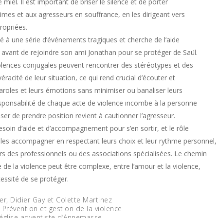
e miel. Il est important de briser le silence et de porter
times et aux agresseurs en souffrance, en les dirigeant vers
ropriées.
é à une série d’événements tragiques et cherche de l’aide
avant de rejoindre son ami Jonathan pour se protéger de Saül.
olences conjugales peuvent rencontrer des stéréotypes et des
éracité de leur situation, ce qui rend crucial d’écouter et
paroles et leurs émotions sans minimiser ou banaliser leurs
sponsabilité de chaque acte de violence incombe à la personne
fuser de prendre position revient à cautionner l’agresseur.
esoin d’aide et d’accompagnement pour s’en sortir, et le rôle
 les accompagner en respectant leurs choix et leur rythme personnel,
ers des professionnels ou des associations spécialisées. Le chemin
e de la violence peut être complexe, entre l’amour et la violence,
cessité de se protéger.
er, Didier Gay et Colette Martinez
Prévention et gestion de la violence
l’église adventiste d’Annemasse