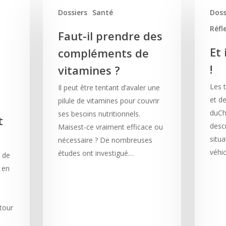
Dossiers
Santé
Doss
Réfl
Faut-il prendre des
Et 
compléments de
!
vitamines ?
Les 
Il peut être tentant d’avaler une
et de
pilule de vitamines pour couvrir
duCh
ses besoins nutritionnels.
t
descr
Maisest-ce vraiment efficace ou
situ
nécessaire ? De nombreuses
véhi
études ont investigué…
 de
r en
tour