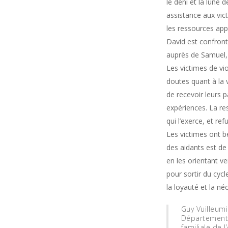
le déni et la lune d
assistance aux vic
les ressources app
David est confront
auprès de Samuel, 
Les victimes de vi
doutes quant à la v
de recevoir leurs 
expériences. La re
qui l’exerce, et re
Les victimes ont b
des aidants est de
en les orientant v
pour sortir du cycl
la loyauté et la né
Guy Vuilleumi
Département 
familiale de 