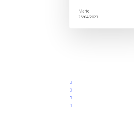
Marie
26/04/2023
facebook
youtube
RSS
instagram